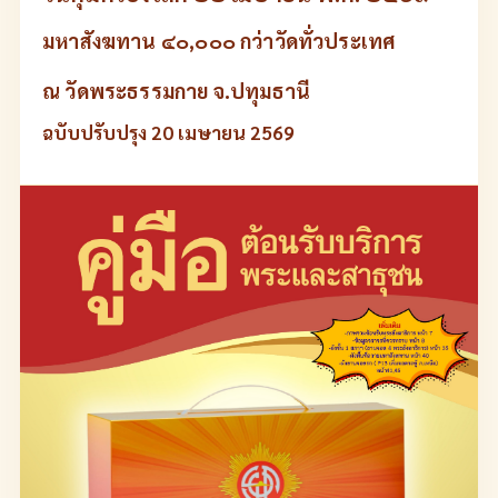
มหาสังฆทาน ๔๐,๐๐๐ กว่าวัดทั่วประเทศ
ณ วัดพระธรรมกาย จ.ปทุมธานี
ฉบับปรับปรุง 20 เมษายน 2569