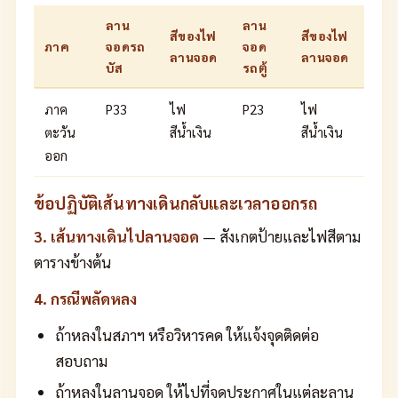
ลาน
ลาน
สีของไฟ
สีของไฟ
ภาค
จอดรถ
จอด
ลานจอด
ลานจอด
บัส
รถตู้
ภาค
P33
ไฟ
P23
ไฟ
ตะวัน
สีน้ำเงิน
สีน้ำเงิน
ออก
ข้อปฏิบัติเส้นทางเดินกลับและเวลาออกรถ
3. เส้นทางเดินไปลานจอด
— สังเกตป้ายและไฟสีตาม
ตารางข้างต้น
4. กรณีพลัดหลง
ถ้าหลงในสภาฯ หรือวิหารคด ให้แจ้งจุดติดต่อ
สอบถาม
ถ้าหลงในลานจอด ให้ไปที่จุดประกาศในแต่ละลาน