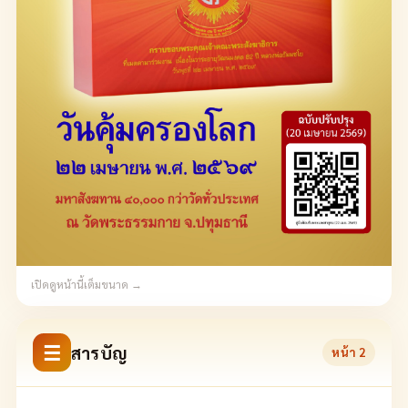
เปิดดูหน้านี้เต็มขนาด →
☰
สารบัญ
หน้า
2