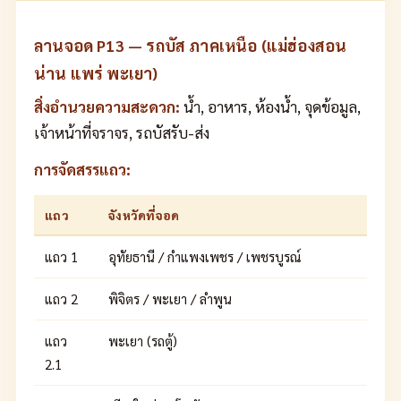
ลานจอด P13 — รถบัส ภาคเหนือ (แม่ฮ่องสอน
น่าน แพร่ พะเยา)
สิ่งอำนวยความสะดวก:
น้ำ, อาหาร, ห้องน้ำ, จุดข้อมูล,
เจ้าหน้าที่จราจร, รถบัสรับ-ส่ง
การจัดสรรแถว:
แถว
จังหวัดที่จอด
แถว 1
อุทัยธานี / กำแพงเพชร / เพชรบูรณ์
แถว 2
พิจิตร / พะเยา / ลำพูน
แถว
พะเยา (รถตู้)
2.1