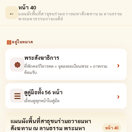
หน้า 40
←
แผนผังพื้นที่สาธุชนร่วมถวายมหาสังฆทาน ณ ลานธรรม
พระมหาธรรมกายเจดีย์
▤
อยู่ในหมวด
พระสังฆาธิการ
☸
›
ที่พักคอร์วิหารคด + จุดลงทะเบียนพระ + ภาพรวม
ต้อนรับ
ดูคู่มือทั้ง 56 หน้า
☰
›
เลื่อนดูทุกหน้าในคู่มือ
แผนผังพื้นที่สาธุชนร่วมถวายมหา
สังฆทาน ณ ลานธรรม พระมหา
หน้า
40