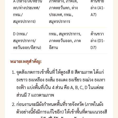
A (กลาง/ใต้/ตะวัน
ภาคกลาง, ภาคใต้,
ด้านซ้าย
ตก/ต่างประเทศ/
ภาคตะวันตก, ต่าง
ล่าง (A1-
กทม./
ประเทศ, กทม.,
A7)
สมุทรปราการ)
สมุทรปราการ
D (กทม./
กทม., สมุทรปราการ,
ด้านขวา
สมุทรปราการ/
ภาคตะวันออก, ภาค
ล่าง (D1-
ตะวันออก/อีสาน)
อีสาน
D7)
หมายเหตุสำคัญ:
จุดสังเกตการเข้าพื้นที่ ให้ดูธงสี 8 สีตามภาพ ได้แก่
ธงขาว ธงเหลือง ธงส้ม ธงแดง ธงเขียว ธงม่วง ธงเทา
ธงฟ้า แบ่งพื้นที่เป็น 4 ส่วน คือ A, B, C, D ในแต่ละ
ส่วนมี 7 แถวตามภาพ
ก่อนงานจะมีผังกำหนดพื้นที่รายจังหวัด (ภาพในผัง
ตัวอย่างนี้ยังมีการแก้ไขอีก) ให้เข้าพื้นที่ตามแนวธงสี