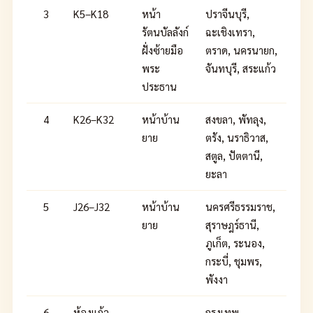
3
K5–K18
หน้า
ปราจีนบุรี,
รัตนบัลลังก์
ฉะเชิงเทรา,
ฝั่งซ้ายมือ
ตราด, นครนายก,
พระ
จันทบุรี, สระแก้ว
ประธาน
4
K26–K32
หน้าบ้าน
สงขลา, พัทลุง,
ยาย
ตรัง, นราธิวาส,
สตูล, ปัตตานี,
ยะลา
5
J26–J32
หน้าบ้าน
นครศรีธรรมราช,
ยาย
สุราษฎร์ธานี,
ภูเก็ต, ระนอง,
กระบี่, ชุมพร,
พังงา
6
ห้องแก้ว
—
กรุงเทพ,