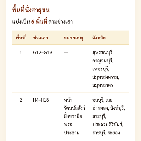
พื้นที่นั่งสาธุชน
แบ่งเป็น
6 พื้นที่
ตามช่วงเสา
พื้นที่
ช่วงเสา
หมายเหตุ
จังหวัด
1
G12–G19
—
สุพรรณบุรี,
กาญจนบุรี,
เพชรบุรี,
สมุทรสงคราม,
สมุทรสาคร
2
H4–H18
หน้า
ชลบุรี, เลย,
รัตนบัลลังก์
อ่างทอง, สิงห์บุรี,
ฝั่งขวามือ
สระบุรี,
พระ
ประจวบคีรีขันธ์,
ประธาน
ราชบุรี, ระยอง