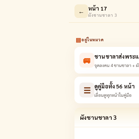
หน้า 17
←
ผังชานชาลา 3
▤
อยู่ในหมวด
ชานชาลาส่งพระแ
🚐
จุดลงคน 4 ชานชาลา + ผั
ดูคู่มือทั้ง 56 หน้า
☰
เลื่อนดูทุกหน้าในคู่มือ
ผังชานชาลา 3