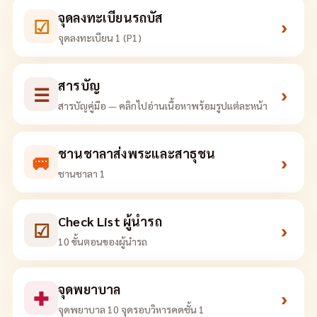
จุดลงทะเบียนรถบัส
☑
›
จุดลงทะเบียน 1 (P1)
สารบัญ
☰
›
สารบัญคู่มือ — คลิกไปอ่านเนื้อหาพร้อมรูปแต่ละหน้า
ชานชาลาส่งพระและสาธุชน
🚐
›
ชานชาลา 1
Check List ผู้นำรถ
☑
›
10 ขั้นตอนของผู้นำรถ
จุดพยาบาล
✚
›
จุดพยาบาล 10 จุดรอบวิหารคดชั้น 1