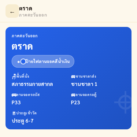
ตราด
←
ภาคตะวันออก
ภาคตะวันออก
ตราด
●
ป้ายไฟลานจอดสี
น้ำเงิน
🪑
🚐
พื้นที่นั่ง
ชานชาลาส่ง
สภาธรรมกายสากล
ชานชาลา 1
🚌
🚐
ลานจอดรถบัส
ลานจอดรถตู้
P33
P23
🚪
ประตูเข้าวัด
ประตู 6-7