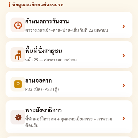
ℹ
ข้อมูลละเอียดแต่ละหมวด
กำหนดการวันงาน
🕒
›
ตารางเวลาเช้า–สาย–บ่าย–เย็น วันที่ 22 เมษายน
พื้นที่นั่งสาธุชน
🪑
›
หน้า 29 — สภาธรรมกายสากล
ลานจอดรถ
🅿
›
P33 (บัส) · P23 (ตู้)
พระสังฆาธิการ
☸
›
ที่พักคอร์วิหารคด + จุดลงทะเบียนพระ + ภาพรวม
ต้อนรับ