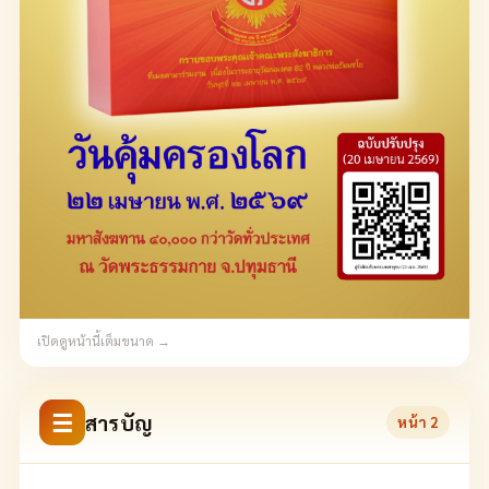
เปิดดูหน้านี้เต็มขนาด →
☰
สารบัญ
หน้า
2