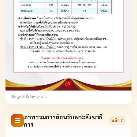
เปิดดูหน้านี้เต็มขนาด →
ภาพรวมการต้อนรับพระสังฆาธิ
☰
หน้า
7
การ