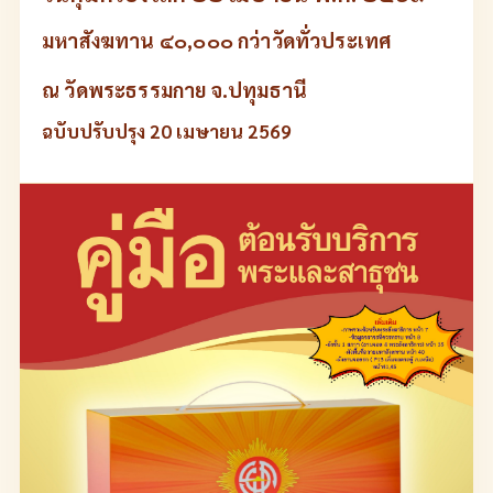
มหาสังฆทาน ๔๐,๐๐๐ กว่าวัดทั่วประเทศ
ณ วัดพระธรรมกาย จ.ปทุมธานี
ฉบับปรับปรุง 20 เมษายน 2569