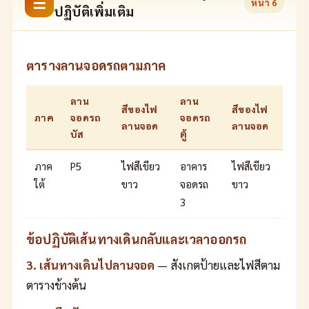
☰
หน้า
6
ปฏิบัติเพิ่มเติม
ตารางลานจอดรถตามภาค
ลาน
ลาน
สีของไฟ
สีของไฟ
ภาค
จอดรถ
จอดรถ
ลานจอด
ลานจอด
บัส
ตู้
ภาค
P5
ไฟสีเขียว
อาคาร
ไฟสีเขียว
ใต้
ขาว
จอดรถ
ขาว
3
ข้อปฏิบัติเส้นทางเดินกลับและเวลาออกรถ
3. เส้นทางเดินไปลานจอด
— สังเกตป้ายและไฟสีตาม
ตารางข้างต้น