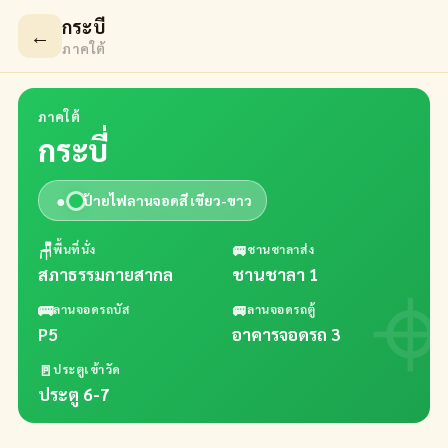
กระบี่
←
ภาคใต้
ภาคใต้
กระบี่
●
ป้ายไฟลานจอดสี
เขียว-ขาว
🪑
🚐
พื้นที่นั่ง
ชานชาลาส่ง
สภาธรรมกายสากล
ชานชาลา 1
🚌
🚐
ลานจอดรถบัส
ลานจอดรถตู้
P5
อาคารจอดรถ 3
🚪
ประตูเข้าวัด
ประตู 6-7