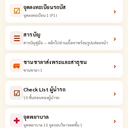
จุดลงทะเบียนรถบัส
☑
›
จุดลงทะเบียน 1 (P1)
สารบัญ
☰
›
สารบัญคู่มือ — คลิกไปอ่านเนื้อหาพร้อมรูปแต่ละหน้า
ชานชาลาส่งพระและสาธุชน
🚐
›
ชานชาลา 1
Check List ผู้นำรถ
☑
›
10 ขั้นตอนของผู้นำรถ
จุดพยาบาล
✚
›
จุดพยาบาล 10 จุดรอบวิหารคดชั้น 1