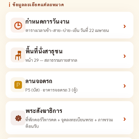
ℹ
ข้อมูลละเอียดแต่ละหมวด
กำหนดการวันงาน
🕒
›
ตารางเวลาเช้า–สาย–บ่าย–เย็น วันที่ 22 เมษายน
พื้นที่นั่งสาธุชน
🪑
›
หน้า 29 — สภาธรรมกายสากล
ลานจอดรถ
🅿
›
P5 (บัส) · อาคารจอดรถ 3 (ตู้)
พระสังฆาธิการ
☸
›
ที่พักคอร์วิหารคด + จุดลงทะเบียนพระ + ภาพรวม
ต้อนรับ