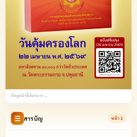
เปิดดูหน้านี้เต็มขนาด →
☰
สารบัญ
หน้า
2