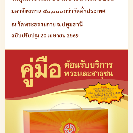
มหาสังฆทาน ๔๐,๐๐๐ กว่าวัดทั่วประเทศ
ณ วัดพระธรรมกาย จ.ปทุมธานี
ฉบับปรับปรุง 20 เมษายน 2569