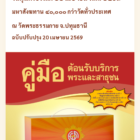
มหาสังฆทาน ๔๐,๐๐๐ กว่าวัดทั่วประเทศ
ณ วัดพระธรรมกาย จ.ปทุมธานี
ฉบับปรับปรุง 20 เมษายน 2569