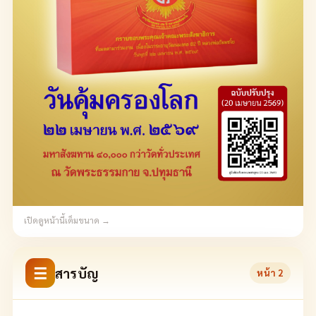
เปิดดูหน้านี้เต็มขนาด →
☰
สารบัญ
หน้า
2