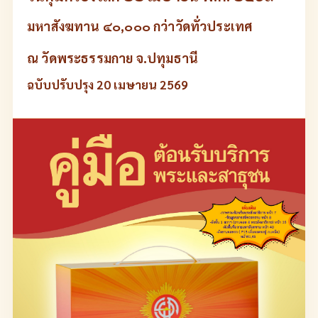
มหาสังฆทาน ๔๐,๐๐๐ กว่าวัดทั่วประเทศ
ณ วัดพระธรรมกาย จ.ปทุมธานี
ฉบับปรับปรุง 20 เมษายน 2569