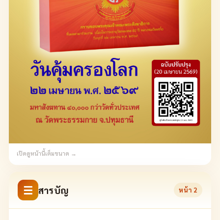
เปิดดูหน้านี้เต็มขนาด →
☰
สารบัญ
หน้า
2