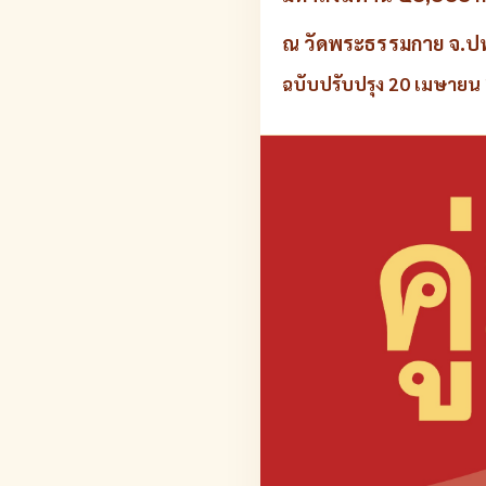
ณ วัดพระธรรมกาย จ.ปท
ฉบับปรับปรุง 20 เมษายน