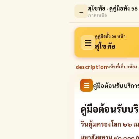
สุโขทัย · ดูคู่มือทั้ง 5
←
ภาคเหนือ
ดูคู่มือทั้ง 56 หน้า
☰
สุโขทัย
description
หน้าที่เกี่ยวข้อง 
☰
คู่มือต้อนรับบริ
คู่มือต้อนรับ
วันคุ้มครองโลก ๒๒ 
มหาสังฆทาน ๔๐,๐๐๐ กว