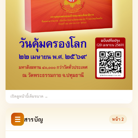
เปิดดูหน้านี้เต็มขนาด →
☰
สารบัญ
หน้า
2