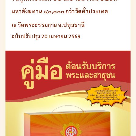
มหาสังฆทาน ๔๐,๐๐๐ กว่าวัดทั่วประเทศ
ณ วัดพระธรรมกาย จ.ปทุมธานี
ฉบับปรับปรุง 20 เมษายน 2569