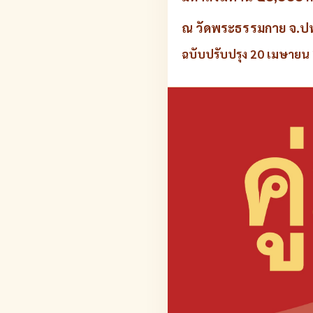
ณ วัดพระธรรมกาย จ.ปท
ฉบับปรับปรุง 20 เมษายน