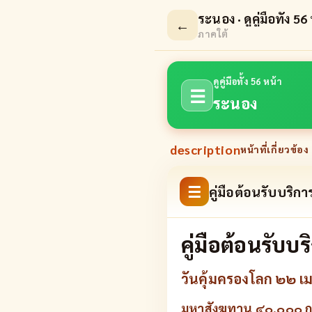
ระนอง · ดูคู่มือทั้ง 56
←
ภาคใต้
ดูคู่มือทั้ง 56 หน้า
☰
ระนอง
description
หน้าที่เกี่ยวข้อง 
☰
คู่มือต้อนรับบริ
คู่มือต้อนรับ
วันคุ้มครองโลก ๒๒ 
มหาสังฆทาน ๔๐,๐๐๐ กว