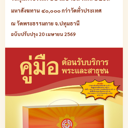
มหาสังฆทาน ๔๐,๐๐๐ กว่าวัดทั่วประเทศ
ณ วัดพระธรรมกาย จ.ปทุมธานี
ฉบับปรับปรุง 20 เมษายน 2569