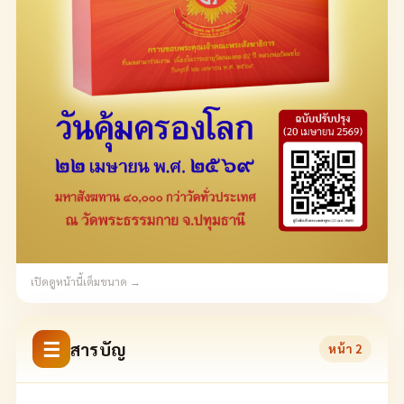
เปิดดูหน้านี้เต็มขนาด →
☰
สารบัญ
หน้า
2