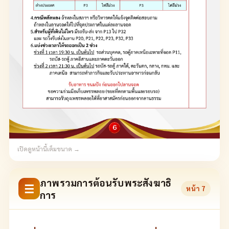
เปิดดูหน้านี้เต็มขนาด →
ภาพรวมการต้อนรับพระสังฆาธิ
☰
หน้า
7
การ