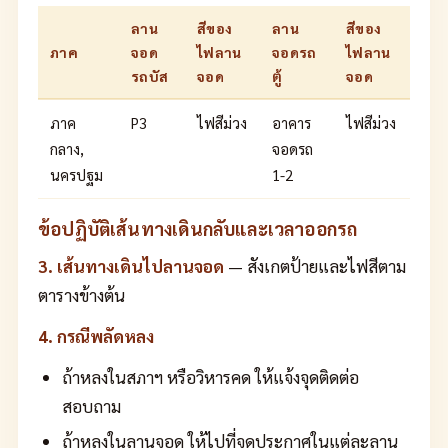
ลาน
สีของ
ลาน
สีของ
ภาค
จอด
ไฟลาน
จอดรถ
ไฟลาน
รถบัส
จอด
ตู้
จอด
ภาค
P3
ไฟสีม่วง
อาคาร
ไฟสีม่วง
กลาง,
จอดรถ
นครปฐม
1-2
ข้อปฏิบัติเส้นทางเดินกลับและเวลาออกรถ
3. เส้นทางเดินไปลานจอด
— สังเกตป้ายและไฟสีตาม
ตารางข้างต้น
4. กรณีพลัดหลง
ถ้าหลงในสภาฯ หรือวิหารคด ให้แจ้งจุดติดต่อ
สอบถาม
ถ้าหลงในลานจอด ให้ไปที่จุดประกาศในแต่ละลาน