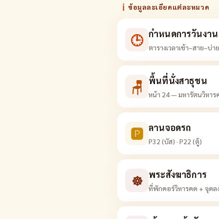
ℹ
ข้อมูลละเอียดแต่ละหมวด
กำหนดการวันงาน
🕒
ตารางเวลาเช้า–สาย–บ่าย–
พื้นที่นั่งสาธุชน
🪑
หน้า 24 — มหารัตนวิหารค
ลานจอดรถ
🅿
P32 (บัส) · P22 (ตู้)
พระสังฆาธิการ
☸
ที่พักคอร์วิหารคด + จุ