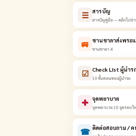
สารบัญ
☰
สารบัญคู่มือ — คลิกไปอ่
ชานชาลาส่งพระแ
🚐
ชานชาลา 4
Check List ผู้นำร
☑
10 ขั้นตอนของผู้นำรถ
จุดพยาบาล
✚
จุดพยาบาล 10 จุดรอบวิห
ติดต่อสอบถาม / 
☎