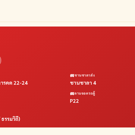
🚐
ชานชาลาส่ง
ิหารคด 22-24
ชานชาลา 4
🚐
ลานจอดรถตู้
P22
ธรรมวิถี)