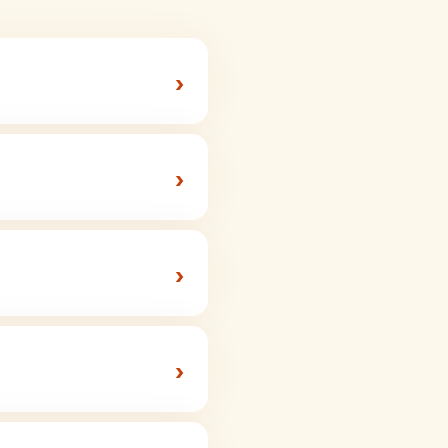
›
›
›
›