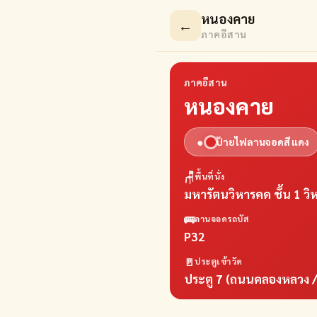
หนองคาย
←
ภาคอีสาน
ภาคอีสาน
หนองคาย
●
ป้ายไฟลานจอดสี
แดง
🪑
พื้นที่นั่ง
มหารัตนวิหารคด ชั้น 1 ว
🚌
ลานจอดรถบัส
P32
🚪
ประตูเข้าวัด
ประตู 7 (ถนนคลองหลวง / 