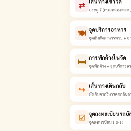
เส้นทางเข้าวัด
⇄
ประตู 7 (ถนนคลองหลวง / 
จุดบริการอาหาร
🍽
จุดฉันภัตตาหารพระ + อาห
การพักค้างในวัด
🛏
จุดพักค้าง + จุดบริการ
เส้นทางเดินกลับ
↪
ผังเดินจากวิหารคดกลั
จุดลงทะเบียนรถบั
☑
จุดลงทะเบียน 1 (P1)