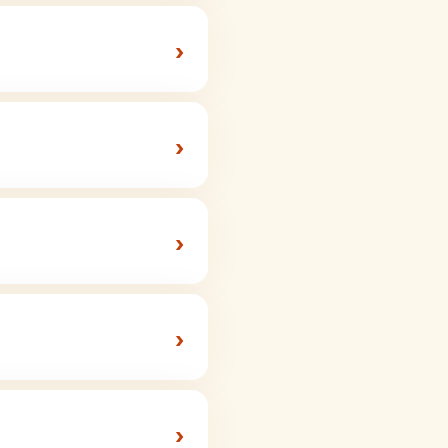
›
›
›
›
›