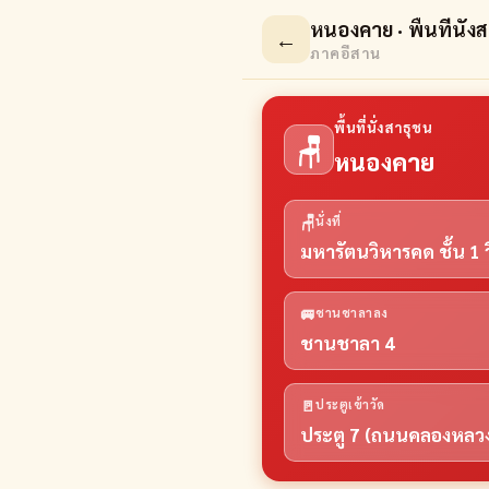
หนองคาย · พื้นที่นั่ง
←
ภาคอีสาน
พื้นที่นั่งสาธุชน
🪑
หนองคาย
🪑
นั่งที่
มหารัตนวิหารคด ชั้น 1
🚐
ชานชาลาลง
ชานชาลา 4
🚪
ประตูเข้าวัด
ประตู 7 (ถนนคลองหลวง 