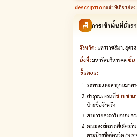
description
หน้าที่เกี่ยวข้อง 
🪑
การเข้าพื้นที่นั่งส
จังหวัด:
นครราชสีมา, อุดรธา
นั่งที่:
มหารัตนวิหารคด
ชั้
ขั้นตอน:
รถพระและสาธุชนมาทางถ
สาธุชนลงรถที่
ชานชาลา
ป้ายชื่อจังหวัด
สามารถลงรถริมถนน ตรงข้
คณะสงฆ์ลงรถที่เดียวกัน
ตามป้ายชื่อจังหวัด
(หากเ