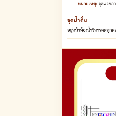
หมายเหตุ:
จุดแจกอาห
จุดน้ำดื่ม
อยู่หน้าห้องน้ำวิหารคดทุกค