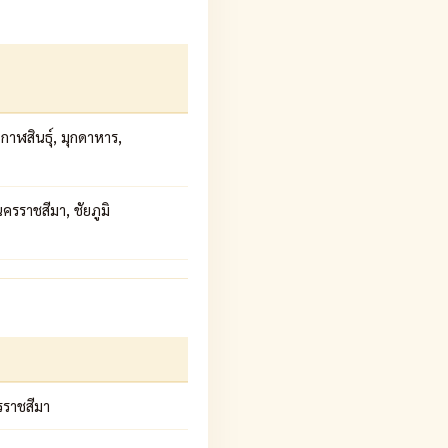
 กาฬสินธุ์, มุกดาหาร,
ครราชสีมา, ชัยภูมิ
รราชสีมา