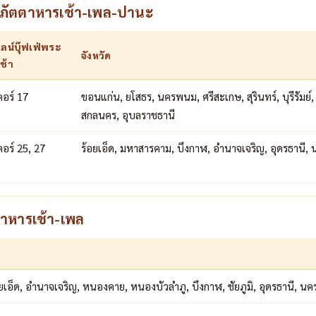
ฉันภัตตาหารเช้า-เพล-ปานะ
ไลน์บุ๊ฟเฟ่พระ
จังหวัด
เช้า
คอร์ 17
ขอนแก่น, ยโสธร, นครพนม, ศรีสะเกษ, สุรินทร์, บุรีรัมย์,
สกลนคร, อุบลราชธานี
คอร์ 25, 27
ร้อยเอ็ด, มหาสารคาม, บึงกาฬ, อำนาจเจริญ, อุดรธานี, น
นอาหารเช้า-เพล
เอ็ด, อำนาจเจริญ, หนองคาย, หนองบัวลำภู, บึงกาฬ, ชัยภูมิ, อุดรธานี, นค