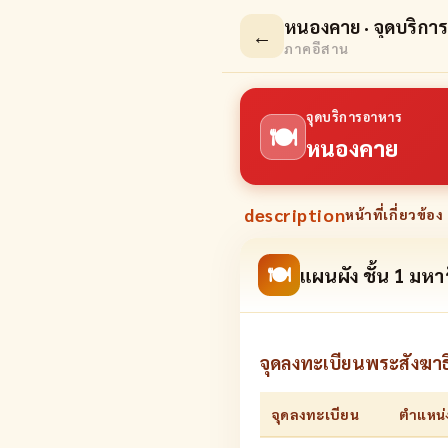
หนองคาย · จุดบริกา
←
ภาคอีสาน
จุดบริการอาหาร
🍽
หนองคาย
description
หน้าที่เกี่ยวข้อง 
🍽
แผนผัง ชั้น 1 มห
จุดลงทะเบียนพระสังฆาธ
จุดลงทะเบียน
ตำแหน่