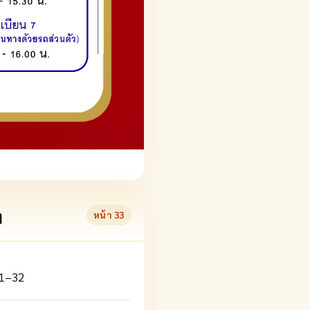
ๆ
หน้า
33
 1–32