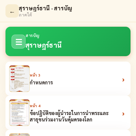
สุราษฎร์ธานี · สารบัญ
←
ภาคใต้
สารบัญ
☰
สุราษฎร์ธานี
หน้า
3
›
กำหนดการ
หน้า
4
›
ข้อปฏิบัติของผู้นำรถในการนำพระและ
สาธุชนร่วมงานวันคุ้มครองโลก