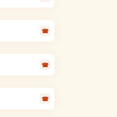
☎
☎
☎