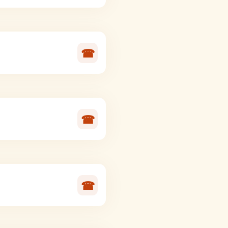
☎
☎
☎