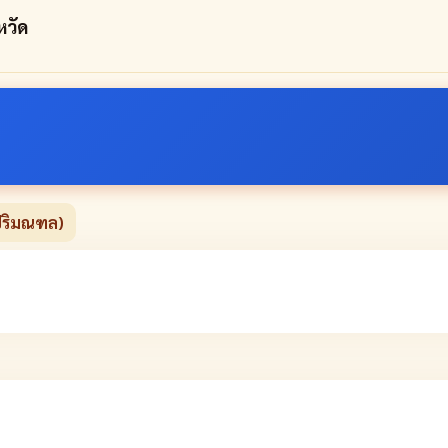
หวัด
ปริมณฑล)