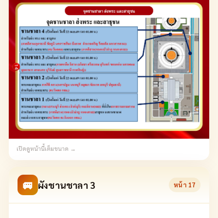
เปิดดูหน้านี้เต็มขนาด →
🚐
ผังชานชาลา 3
หน้า
17