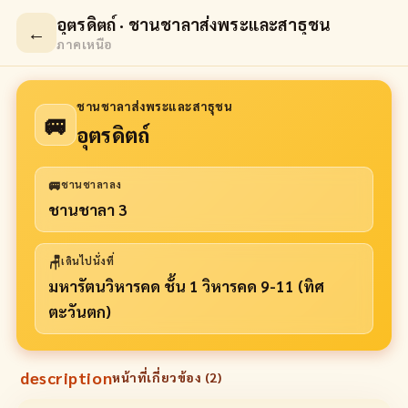
อุตรดิตถ์ · ชานชาลาส่งพระและสาธุชน
←
ภาคเหนือ
ชานชาลาส่งพระและสาธุชน
🚐
อุตรดิตถ์
🚐
ชานชาลาลง
ชานชาลา 3
🪑
เดินไปนั่งที่
มหารัตนวิหารคด ชั้น 1 วิหารคด 9-11 (ทิศ
ตะวันตก)
description
หน้าที่เกี่ยวข้อง (
2
)