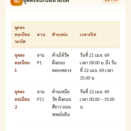
จุดลง
ทะเบียน
ลาน
ตำแหน่ง
เวลาเปิด
รถบัส
จุดลง
ลาน
ด้านใต้วัด
วันที่ 21 เม.ย. 69
ทะเบียน
P1
ฝั่งถนน
เวลา 09.00 น. ถึง วัน
1
คลองหลวง
ที่ 22 เม.ย. 69 เวลา
15.00 น.
จุดลง
ลาน
ด้านเหนือ
วันที่ 22 เม.ย. 69
ทะเบียน
P11
วัด ฝั่งถนน
เวลา 00.00 – 15.00
2
สีขาว ถนน
น.
พหลโยธิน