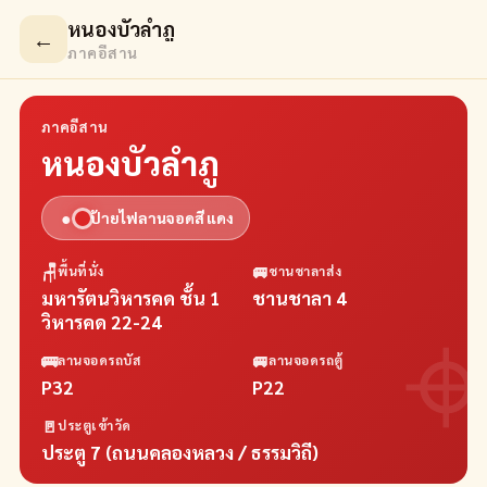
หนองบัวลำภู
←
ภาคอีสาน
ภาคอีสาน
หนองบัวลำภู
●
ป้ายไฟลานจอดสี
แดง
🪑
🚐
พื้นที่นั่ง
ชานชาลาส่ง
มหารัตนวิหารคด ชั้น 1
ชานชาลา 4
วิหารคด 22-24
🚌
🚐
ลานจอดรถบัส
ลานจอดรถตู้
P32
P22
🚪
ประตูเข้าวัด
ประตู 7 (ถนนคลองหลวง / ธรรมวิถี)