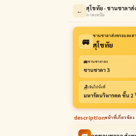
สุโขทัย · ชานชาลาส
←
ภาคเหนือ
ชานชาลาส่งพระและสา
🚐
สุโขทัย
🚐
ชานชาลาลง
ชานชาลา 3
🪑
เดินไปนั่งที่
มหารัตนวิหารคด ชั้น 2
description
หน้าที่เกี่ยวข้อง 
🚐
จุดชานชาลา ส่ง