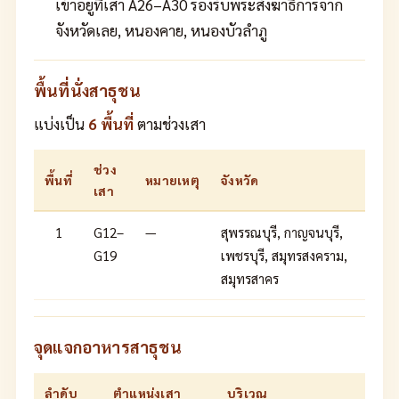
เข้าอยู่ที่เสา A26–A30 รองรับพระสังฆาธิการจาก
จังหวัดเลย, หนองคาย, หนองบัวลำภู
พื้นที่นั่งสาธุชน
แบ่งเป็น
6 พื้นที่
ตามช่วงเสา
ช่วง
พื้นที่
หมายเหตุ
จังหวัด
เสา
1
G12–
—
สุพรรณบุรี, กาญจนบุรี,
G19
เพชรบุรี, สมุทรสงคราม,
สมุทรสาคร
จุดแจกอาหารสาธุชน
ลำดับ
ตำแหน่งเสา
บริเวณ