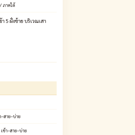
/ ภาคใต้
 5 ฝั่งซ้าย บริเวณเสา
้า–สาย–บ่าย
 เช้า–สาย–บ่าย