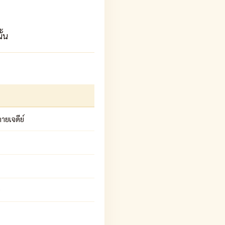
ั้น
ายเจดีย์
B
D