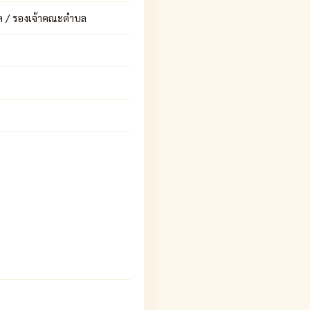
ล / รองเจ้าคณะตำบล