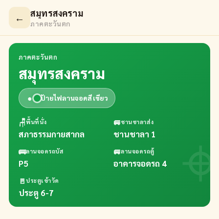
สมุทรสงคราม
←
ภาคตะวันตก
ภาคตะวันตก
สมุทรสงคราม
●
ป้ายไฟลานจอดสี
เขียว
🪑
🚐
พื้นที่นั่ง
ชานชาลาส่ง
สภาธรรมกายสากล
ชานชาลา 1
🚌
🚐
ลานจอดรถบัส
ลานจอดรถตู้
P5
อาคารจอดรถ 4
🚪
ประตูเข้าวัด
ประตู 6-7