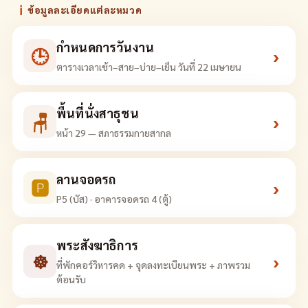
ℹ
ข้อมูลละเอียดแต่ละหมวด
กำหนดการวันงาน
🕒
›
ตารางเวลาเช้า–สาย–บ่าย–เย็น วันที่ 22 เมษายน
พื้นที่นั่งสาธุชน
🪑
›
หน้า 29 — สภาธรรมกายสากล
ลานจอดรถ
🅿
›
P5 (บัส) · อาคารจอดรถ 4 (ตู้)
พระสังฆาธิการ
☸
›
ที่พักคอร์วิหารคด + จุดลงทะเบียนพระ + ภาพรวม
ต้อนรับ