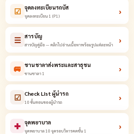
จุดลงทะเบียนรถบัส
☑
›
จุดลงทะเบียน 1 (P1)
สารบัญ
☰
›
สารบัญคู่มือ — คลิกไปอ่านเนื้อหาพร้อมรูปแต่ละหน้า
ชานชาลาส่งพระและสาธุชน
🚐
›
ชานชาลา 1
Check List ผู้นำรถ
☑
›
10 ขั้นตอนของผู้นำรถ
จุดพยาบาล
✚
›
จุดพยาบาล 10 จุดรอบวิหารคดชั้น 1