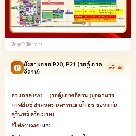
เปิดดูหน้านี้เต็มขนาด →
ผังลานจอด P20, P21 (รถตู้ ภาค
🅿
หน้า
46
อีสาน)
ลานจอด P20 — (รถตู้) ภาคอีสาน (มุกดาหาร
กาฬสินธุ์ สกลนคร นครพนม ยโสธร ขอนแก่น
สุรินทร์ ศรีสะเกษ)
สีไฟลานจอด:
แดง