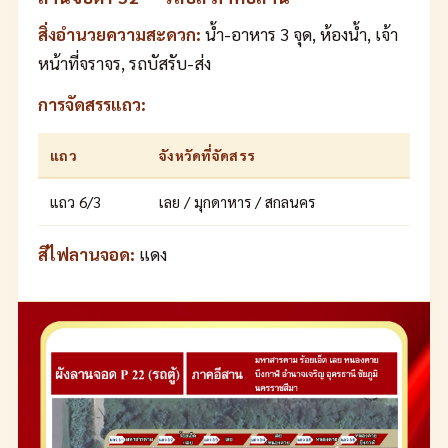
สิ่งอำนวยความสะดวก:
น้ำ-อาหาร 3 จุด, ห้องน้ำ, เจ้า
หน้าที่จราจร, รถบัสรับ-ส่ง
การจัดสรรแถว:
แถว
จังหวัดที่จัดสรร
แถว 6/3
เลย / มุกดาหาร / สกลนคร
สีไฟลานจอด:
แดง