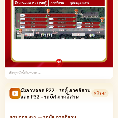
เปิดดูหน้านี้เต็มขนาด →
ผังลานจอด P22 - รถตู้ ภาคอีสาน
🅿
หน้า
47
และ P32 - รถบัส ภาคอีสาน
ลานจอด P32 — รถบัส ภาคอีสาน