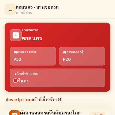
สกลนคร · ลานจอดรถ
←
ภาคอีสาน
ลานจอดรถ
🅿
สกลนคร
🚌
🚐
ลานจอดรถบัส
ลานจอดรถตู้
P32
P20
●
ป้ายไฟลานจอด
สี แดง
description
หน้าที่เกี่ยวข้อง (
4
)
ผังลานจอดรถวันคุ้มครองโลก