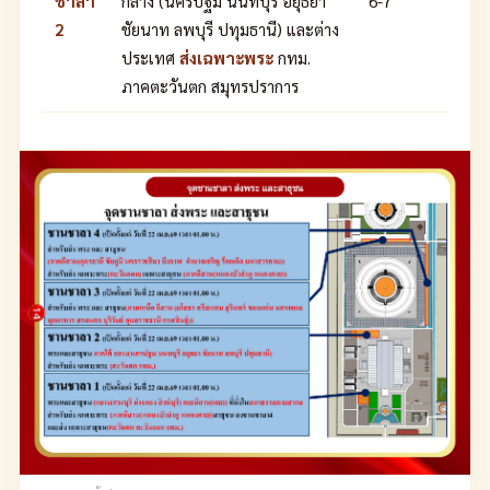
ชาลา
กลาง (นครปฐม นนทบุรี อยุธยา
6-7
2
ชัยนาท ลพบุรี ปทุมธานี) และต่าง
ประเทศ
ส่งเฉพาะพระ
กทม.
ภาคตะวันตก สมุทรปราการ