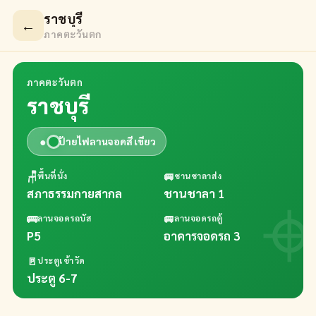
ราชบุรี
←
ภาคตะวันตก
ภาคตะวันตก
ราชบุรี
●
ป้ายไฟลานจอดสี
เขียว
🪑
🚐
พื้นที่นั่ง
ชานชาลาส่ง
สภาธรรมกายสากล
ชานชาลา 1
🚌
🚐
ลานจอดรถบัส
ลานจอดรถตู้
P5
อาคารจอดรถ 3
🚪
ประตูเข้าวัด
ประตู 6-7