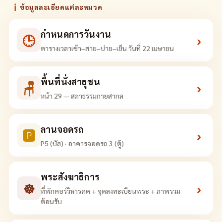
ℹ
ข้อมูลละเอียดแต่ละหมวด
กำหนดการวันงาน
🕒
›
ตารางเวลาเช้า–สาย–บ่าย–เย็น วันที่ 22 เมษายน
พื้นที่นั่งสาธุชน
🪑
›
หน้า 29 — สภาธรรมกายสากล
ลานจอดรถ
🅿
›
P5 (บัส) · อาคารจอดรถ 3 (ตู้)
พระสังฆาธิการ
☸
›
ที่พักคอร์วิหารคด + จุดลงทะเบียนพระ + ภาพรวม
ต้อนรับ