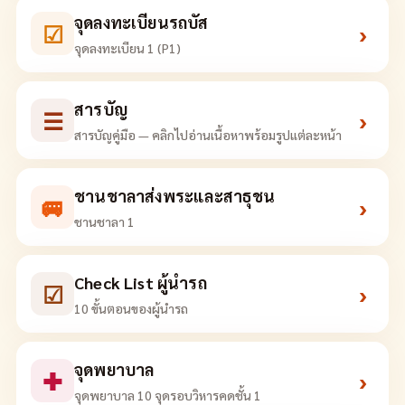
จุดลงทะเบียนรถบัส
☑
›
จุดลงทะเบียน 1 (P1)
สารบัญ
☰
›
สารบัญคู่มือ — คลิกไปอ่านเนื้อหาพร้อมรูปแต่ละหน้า
ชานชาลาส่งพระและสาธุชน
🚐
›
ชานชาลา 1
Check List ผู้นำรถ
☑
›
10 ขั้นตอนของผู้นำรถ
จุดพยาบาล
✚
›
จุดพยาบาล 10 จุดรอบวิหารคดชั้น 1