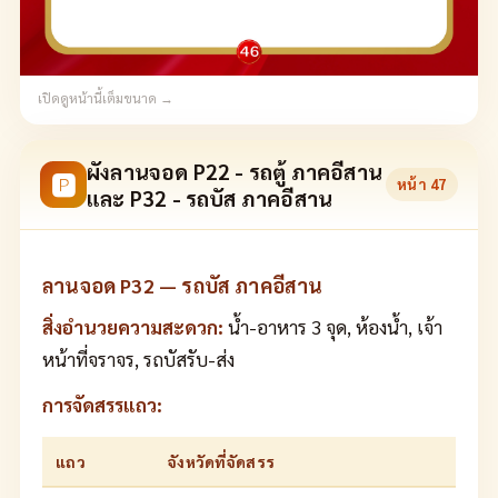
เปิดดูหน้านี้เต็มขนาด →
ผังลานจอด P22 - รถตู้ ภาคอีสาน
🅿
หน้า
47
และ P32 - รถบัส ภาคอีสาน
ลานจอด P32 — รถบัส ภาคอีสาน
สิ่งอำนวยความสะดวก:
น้ำ-อาหาร 3 จุด, ห้องน้ำ, เจ้า
หน้าที่จราจร, รถบัสรับ-ส่ง
การจัดสรรแถว:
แถว
จังหวัดที่จัดสรร