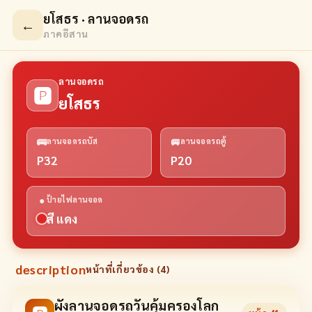
ยโสธร · ลานจอดรถ
←
ภาคอีสาน
ลานจอดรถ
🅿
ยโสธร
🚌
🚐
ลานจอดรถบัส
ลานจอดรถตู้
P32
P20
●
ป้ายไฟลานจอด
สี แดง
description
หน้าที่เกี่ยวข้อง (
4
)
ผังลานจอดรถวันคุ้มครองโลก