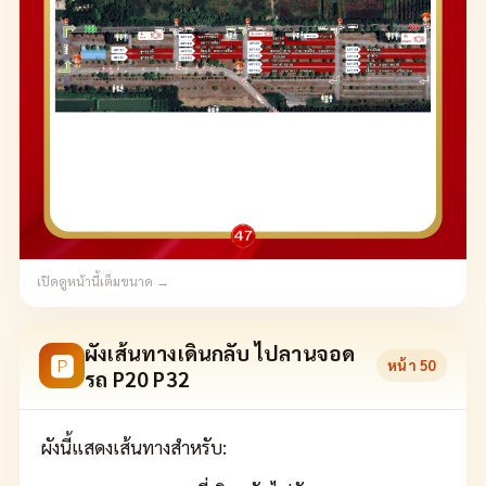
เปิดดูหน้านี้เต็มขนาด →
ผังเส้นทางเดินกลับ ไปลานจอด
🅿
หน้า
50
รถ P20 P32
ผังนี้แสดงเส้นทางสำหรับ: