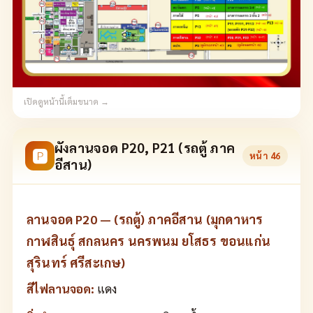
เปิดดูหน้านี้เต็มขนาด →
ผังลานจอด P20, P21 (รถตู้ ภาค
🅿
หน้า
46
อีสาน)
ลานจอด P20 — (รถตู้) ภาคอีสาน (มุกดาหาร
กาฬสินธุ์ สกลนคร นครพนม ยโสธร ขอนแก่น
สุรินทร์ ศรีสะเกษ)
สีไฟลานจอด:
แดง