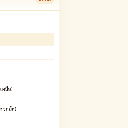
คเหนือ)
ตก รถบัส)