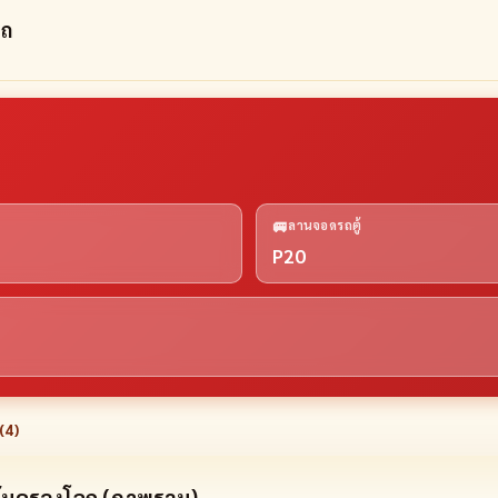
รถ
🚐
ลานจอดรถตู้
P20
(
4
)
ุ้มครองโลก (ภาพรวม)