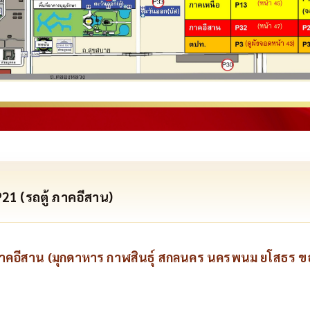
21 (รถตู้ ภาคอีสาน)
ภาคอีสาน (มุกดาหาร กาฬสินธุ์ สกลนคร นครพนม ยโสธร ขอ