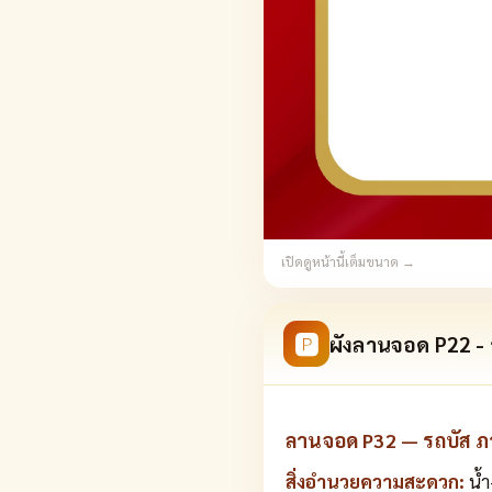
เปิดดูหน้านี้เต็มขนาด →
🅿
ผังลานจอด P22 - 
ลานจอด P32 — รถบัส ภ
สิ่งอำนวยความสะดวก:
น้ำ