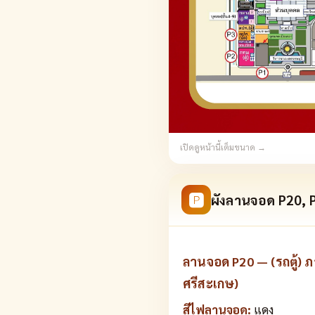
เปิดดูหน้านี้เต็มขนาด →
🅿
ผังลานจอด P20, P
ลานจอด P20 — (รถตู้) 
ศรีสะเกษ)
สีไฟลานจอด:
แดง