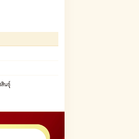
ินธุ์