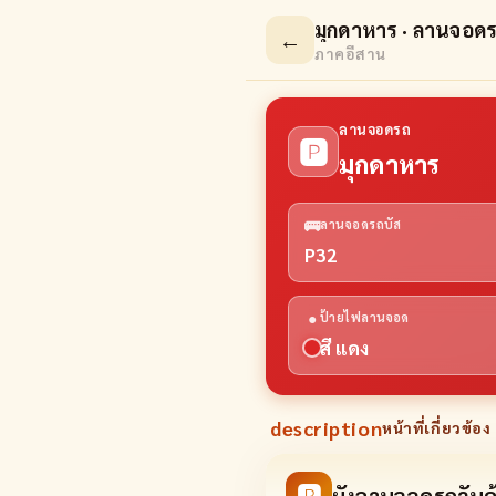
มุกดาหาร · ลานจอด
←
ภาคอีสาน
ลานจอดรถ
🅿
มุกดาหาร
🚌
ลานจอดรถบัส
P32
●
ป้ายไฟลานจอด
สี แดง
description
หน้าที่เกี่ยวข้อง 
🅿
ผังลานจอดรถวันค