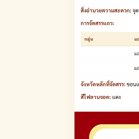
สิ่งอำนวยความสะดวก:
จุด
การจัดสรรแถว:
กลุ่ม
แ
แถ
แถ
จังหวัดหลักที่จัดสรร:
ขอนแก
สีไฟลานจอด:
แดง