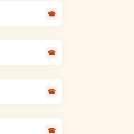
☎
☎
☎
☎