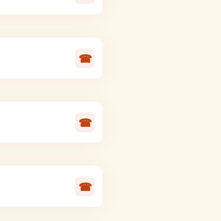
☎
☎
☎