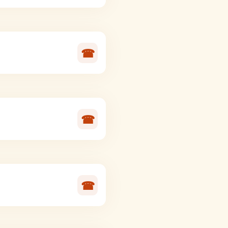
☎
☎
☎