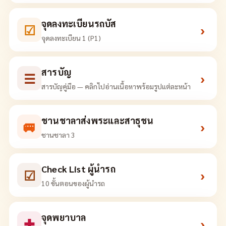
จุดลงทะเบียนรถบัส
☑
›
จุดลงทะเบียน 1 (P1)
สารบัญ
☰
›
สารบัญคู่มือ — คลิกไปอ่านเนื้อหาพร้อมรูปแต่ละหน้า
ชานชาลาส่งพระและสาธุชน
🚐
›
ชานชาลา 3
Check List ผู้นำรถ
☑
›
10 ขั้นตอนของผู้นำรถ
จุดพยาบาล
✚
›