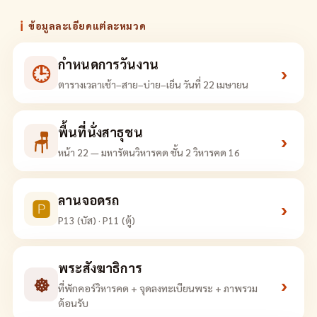
ℹ
ข้อมูลละเอียดแต่ละหมวด
กำหนดการวันงาน
🕒
›
ตารางเวลาเช้า–สาย–บ่าย–เย็น วันที่ 22 เมษายน
พื้นที่นั่งสาธุชน
🪑
›
หน้า 22 — มหารัตนวิหารคด ชั้น 2 วิหารคด 16
ลานจอดรถ
🅿
›
P13 (บัส) · P11 (ตู้)
พระสังฆาธิการ
☸
›
ที่พักคอร์วิหารคด + จุดลงทะเบียนพระ + ภาพรวม
ต้อนรับ