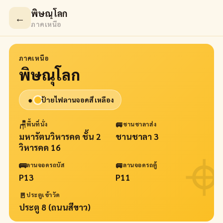
พิษณุโลก
←
ภาคเหนือ
ภาคเหนือ
พิษณุโลก
●
ป้ายไฟลานจอดสี
เหลือง
🪑
🚐
พื้นที่นั่ง
ชานชาลาส่ง
มหารัตนวิหารคด ชั้น 2
ชานชาลา 3
วิหารคด 16
🚌
🚐
ลานจอดรถบัส
ลานจอดรถตู้
P13
P11
🚪
ประตูเข้าวัด
ประตู 8 (ถนนสีขาว)