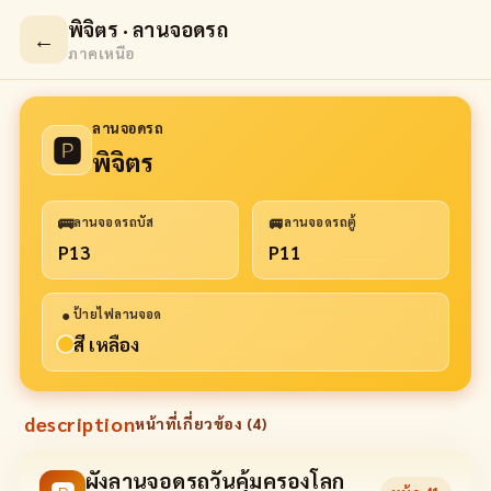
พิจิตร · ลานจอดรถ
←
ภาคเหนือ
ลานจอดรถ
🅿
พิจิตร
🚌
🚐
ลานจอดรถบัส
ลานจอดรถตู้
P13
P11
●
ป้ายไฟลานจอด
สี เหลือง
description
หน้าที่เกี่ยวข้อง (
4
)
ผังลานจอดรถวันคุ้มครองโลก