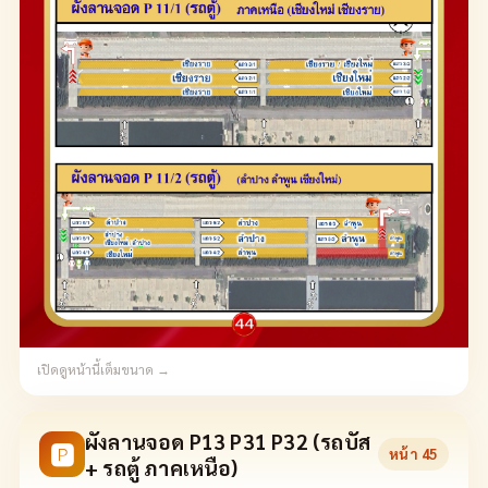
เปิดดูหน้านี้เต็มขนาด →
ผังลานจอด P13 P31 P32 (รถบัส
🅿
หน้า
45
+ รถตู้ ภาคเหนือ)