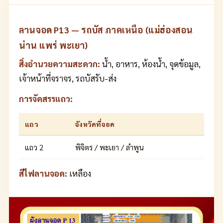
ลานจอด P13 — รถบัส ภาคเหนือ (แม่ฮ่องสอน
น่าน แพร่ พะเยา)
สิ่งอำนวยความสะดวก:
น้ำ, อาหาร, ห้องน้ำ, จุดข้อมูล,
เจ้าหน้าที่จราจร, รถบัสรับ-ส่ง
การจัดสรรแถว:
แถว
จังหวัดที่จอด
แถว 2
พิจิตร / พะเยา / ลำพูน
สีไฟลานจอด:
เหลือง