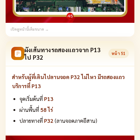
เปิดดูหน้านี้เต็มขนาด →
ผังเส้นทางรถสองแถวจาก P13
🅿
หน้า
51
ไป P32
สำหรับผู้ที่เดินไปลานจอด P32 ไม่ไหว มีรถสองแถว
บริการที่ P13
จุดเริ่มต้นที่
P13
ผ่านพื้นที่
58 ไร่
ปลายทางที่
P32
(ลานจอดภาคอีสาน)