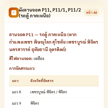
ผังลานจอด P11, P11/1, P11/2
🅿
หน้า
44
(รถตู้ ภาคเหนือ)
ลานจอด P11 — รถตู้ ภาคเหนือ (ตาก
กำแพงเพชร พิษณุโลก สุโขทัย เพชรบูรณ์ พิจิตร
นครสวรรค์ อุทัยธานี อุตรดิตถ์)
สีไฟลานจอด:
เหลือง
การจัดสรรแถว:
แถว
จังหวัดที่จัดสรร
แถว 8
เพชรบูรณ์-พิจิตร / พิจิตร
แถว 9
พิจิตร