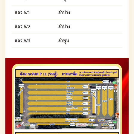
แถว 6/1
ลำปาง
แถว 6/2
ลำปาง
แถว 6/3
ลำพูน