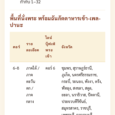
กำกับ 1–32
พื้นที่นั่งพระ พร้อมฉันภัตตาหารเช้า-เพล-
ปานะ
ไลน์
ราย
บุ๊ฟเฟ่
คอร์
จังหวัด
ละเอียด
พระ
เช้า
6–8
ภาคใต้ /
คอร์ 6
ชุมพร, สุราษฎร์ธานี,
ภาค
ภูเก็ต, นครศรีธรรมราช,
ตะวัน
กระบี่, ระนอง, พังงา, ตรัง,
ตก /
พัทลุง, สงขลา, สตูล,
ภาค
ยะลา, นราธิวาส, ปัตตานี,
กลาง
ประจวบคีรีขันธ์,
สมุทรสาคร, ราชบุรี,
เพชรบุรี, กาญจนบุรี,