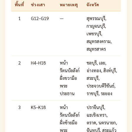
พื้นที่
ช่วงเสา
หมายเหตุ
จังหวัด
1
G12–G19
—
สุพรรณบุรี,
กาญจนบุรี,
เพชรบุรี,
สมุทรสงคราม,
สมุทรสาคร
2
H4–H18
หน้า
ชลบุรี, เลย,
รัตนบัลลังก์
อ่างทอง, สิงห์บุรี,
ฝั่งขวามือ
สระบุรี,
พระ
ประจวบคีรีขันธ์,
ประธาน
ราชบุรี, ระยอง
3
K5–K18
หน้า
ปราจีนบุรี,
รัตนบัลลังก์
ฉะเชิงเทรา,
ฝั่งซ้ายมือ
ตราด, นครนายก,
พระ
จันทบุรี, สระแก้ว