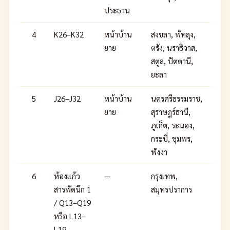
ประธาน
4
K26–K32
หน้าบ้าน
สงขลา, พัทลุง,
ยาย
ตรัง, นราธิวาส,
สตูล, ปัตตานี,
ยะลา
5
J26–J32
หน้าบ้าน
นครศรีธรรมราช,
ยาย
สุราษฎร์ธานี,
ภูเก็ต, ระนอง,
กระบี่, ชุมพร,
พังงา
6
ห้องแก้ว
—
กรุงเทพ,
สารพัดนึก 1
สมุทรปราการ
/ Q13–Q19
หรือ L13–
L19