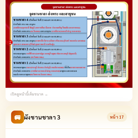
เปิดดูหน้านี้เต็มขนาด →
🚐
ผังชานชาลา 3
หน้า
17