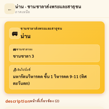
น่าน · ชานชาลาส่งพระและสาธุชน
←
ภาคเหนือ
ชานชาลาส่งพระและสาธุชน
🚐
น่าน
🚐
ชานชาลาลง
ชานชาลา 3
🪑
เดินไปนั่งที่
มหารัตนวิหารคด ชั้น 1 วิหารคด 9-11 (ทิศ
ตะวันตก)
description
หน้าที่เกี่ยวข้อง (
2
)