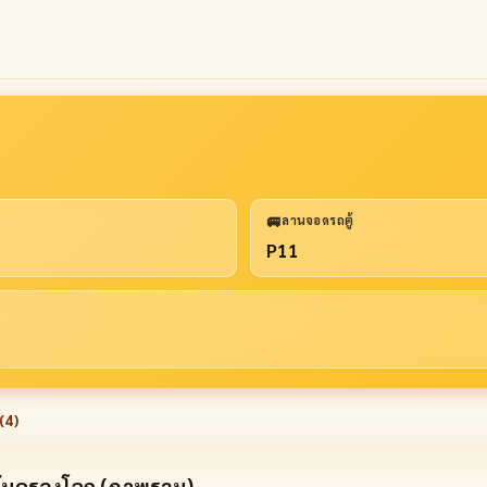
🚐
ลานจอดรถตู้
P11
(
4
)
ุ้มครองโลก (ภาพรวม)