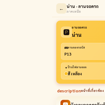
น่าน · ลานจอดรถ
←
ภาคเหนือ
ลานจอดรถ
🅿
น่าน
🚌
ลานจอดรถบัส
P13
●
ป้ายไฟลานจอด
สี เหลือง
description
หน้าที่เกี่ยวข้อง 
🅿
ผังลานจอดรถวันค