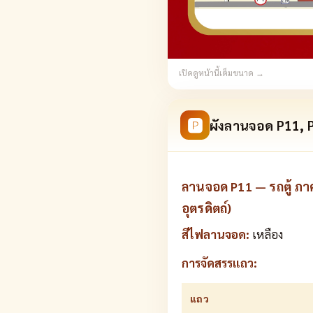
เปิดดูหน้านี้เต็มขนาด →
🅿
ผังลานจอด P11, P
ลานจอด P11 — รถตู้ ภาค
อุตรดิตถ์)
สีไฟลานจอด:
เหลือง
การจัดสรรแถว:
แถว