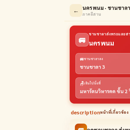
นครพนม · ชานชาลา
←
ภาคอีสาน
ชานชาลาส่งพระและสา
🚐
นครพนม
🚐
ชานชาลาลง
ชานชาลา 3
🪑
เดินไปนั่งที่
มหารัตนวิหารคด ชั้น 2
description
หน้าที่เกี่ยวข้อง 
🚐
จุดชานชาลา ส่ง