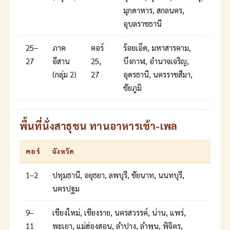
มุกดาหาร, สกลนคร,
อุบลราชธานี
25–
ภาค
คอร์
ร้อยเอ็ด, มหาสารคาม,
27
อีสาน
25,
บึงกาฬ, อำนาจเจริญ,
(กลุ่ม 2)
27
อุดรธานี, นครราชสีมา,
ชัยภูมิ
พื้นที่นั่งสาธุชน ทานอาหารเช้า-เพล
คอร์
จังหวัด
1–2
ปทุมธานี, อยุธยา, ลพบุรี, ชัยนาท, นนทบุรี,
นครปฐม
9–
เชียงใหม่, เชียงราย, นครสวรรค์, น่าน, แพร่,
11
พะเยา, แม่ฮ่องสอน, ลำปาง, ลำพูน, พิจิตร,