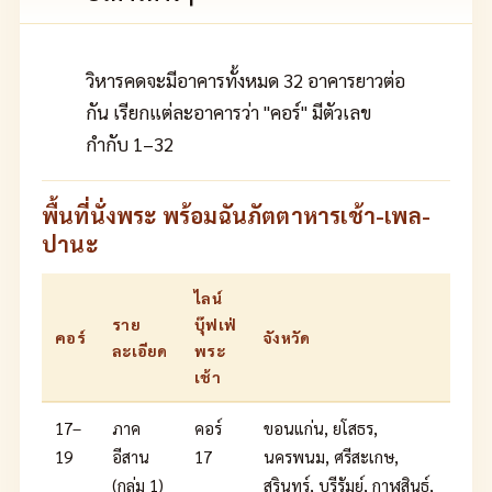
วิหารคดจะมีอาคารทั้งหมด 32 อาคารยาวต่อ
กัน เรียกแต่ละอาคารว่า "คอร์" มีตัวเลข
กำกับ 1–32
พื้นที่นั่งพระ พร้อมฉันภัตตาหารเช้า-เพล-
ปานะ
ไลน์
ราย
บุ๊ฟเฟ่
คอร์
จังหวัด
ละเอียด
พระ
เช้า
17–
ภาค
คอร์
ขอนแก่น, ยโสธร,
19
อีสาน
17
นครพนม, ศรีสะเกษ,
(กลุ่ม 1)
สุรินทร์, บุรีรัมย์, กาฬสินธุ์,