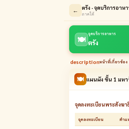
ตรัง · จุดบริการอาหา
←
ภาคใต้
จุดบริการอาหาร
🍽
ตรัง
description
หน้าที่เกี่ยวข้อง 
🍽
แผนผัง ชั้น 1 มห
จุดลงทะเบียนพระสังฆาธ
จุดลงทะเบียน
ตำแห