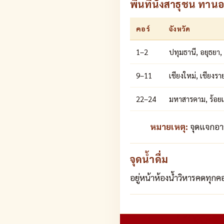
พื้นที่นั่งสาธุชน ทา
คอร์
จังหวัด
1–2
ปทุมธานี, อยุธยา,
9–11
เชียงใหม่, เชียงรา
22–24
มหาสารคาม, ร้อยเ
หมายเหตุ:
จุดแจกอาห
จุดน้ำดื่ม
อยู่หน้าห้องน้ำวิหารคดทุกค