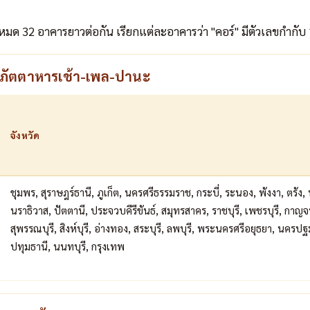
หมด 32 อาคารยาวต่อกัน เรียกแต่ละอาคารว่า "คอร์" มีตัวเลขกำกับ
ฉันภัตตาหารเช้า-เพล-ปานะ
จังหวัด
ชุมพร, สุราษฎร์ธานี, ภูเก็ต, นครศรีธรรมราช, กระบี่, ระนอง, พังงา, ตรัง, 
นราธิวาส, ปัตตานี, ประจวบคีรีขันธ์, สมุทรสาคร, ราชบุรี, เพชรบุรี, กาญ
สุพรรณบุรี, สิงห์บุรี, อ่างทอง, สระบุรี, ลพบุรี, พระนครศรีอยุธยา, นคร
ปทุมธานี, นนทบุรี, กรุงเทพ