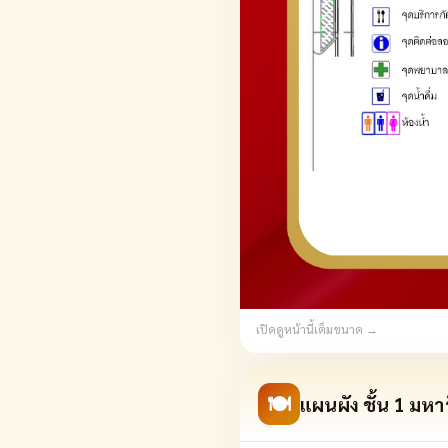
เปิดดูหน้านี้เต็มขนาด →
🍽
แผนผัง ชั้น 1 มหา