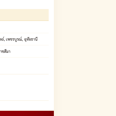
ถ์, เพชรบูรณ์, อุทัยธานี
ราชสีมา