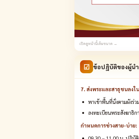
เปิดดูหน้านี้เต็มขนาด →
☑
ข้อปฏิบัติของผู้น
7. ส่งพระและสาธุชนลงใ
พาเข้าพื้นที่นั่งตามผังร
ลงทะเบียนพระสังฆาธิการ
กำหนดการช่วงสาย-บ่าย:
09.30 – 11.00 น. ปฏิบัต