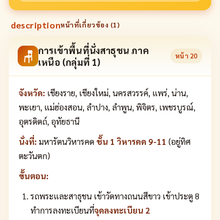
description
หน้าที่เกี่ยวข้อง (
1
)
การเข้าพื้นที่นั่งสาธุชน ภาค
🪑
หน้า
20
เหนือ (กลุ่มที่ 1)
จังหวัด:
เชียงราย, เชียงใหม่, นครสวรรค์, แพร่, น่าน,
พะเยา, แม่ฮ่องสอน, ลำปาง, ลำพูน, พิจิตร, เพชรบูรณ์,
อุตรดิตถ์, อุทัยธานี
นั่งที่:
มหารัตนวิหารคด
ชั้น 1 วิหารคด 9-11
(อยู่ทิศ
ตะวันตก)
ขั้นตอน:
รถพระและสาธุชน เข้าวัดทางถนนสีขาว เข้าประตู 8
ทำการลงทะเบียนที่
จุดลงทะเบียน 2