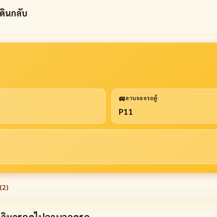
ดินกลับ
🚐
ลานจอดรถตู้
P11
(
2
)
ากวิหารคดไปลานจอดรถ