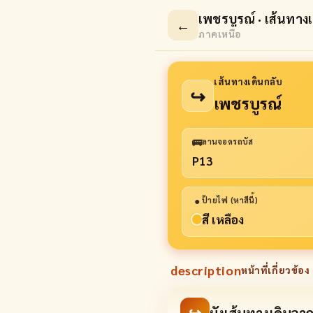
เพชรบูรณ์ · เส้นทางเ
←
ภาคเหนือ
เส้นทางเดินกลับ
↪
เพชรบูรณ์
🚌
ลานจอดรถบัส
P13
●
ป้ายไฟ (หาสีนี้)
สี เหลือง
description
หน้าที่เกี่ยวข้อง 
↪
ผังเส้นทางเดินจ