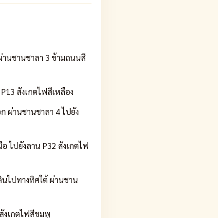
ผ่านชานชาลา 3 ข้ามถนนสี
P13 สังเกตไฟสีเหลือง
ก ผ่านชานชาลา 4 ไปยัง
ือ ไปยังลาน P32 สังเกตไฟ
ินไปทางทิศใต้ ผ่านชาน
สังเกตไฟสีชมพู