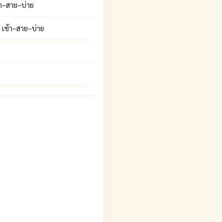
้า–สาย–บ่าย
 เช้า–สาย–บ่าย