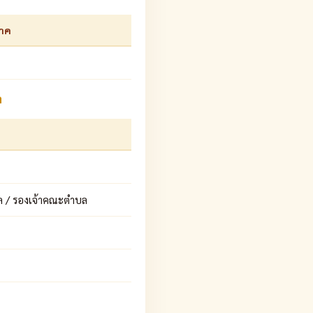
ภาค
ล
ล / รองเจ้าคณะตำบล