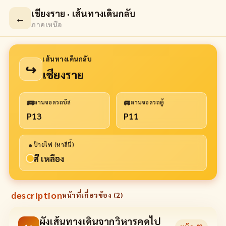
เชียงราย · เส้นทางเดินกลับ
←
ภาคเหนือ
เส้นทางเดินกลับ
↪
เชียงราย
🚌
🚐
ลานจอดรถบัส
ลานจอดรถตู้
P13
P11
●
ป้ายไฟ (หาสีนี้)
สี เหลือง
description
หน้าที่เกี่ยวข้อง (
2
)
ผังเส้นทางเดินจากวิหารคดไป