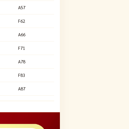
A57
F62
A66
F71
A78
F83
A87