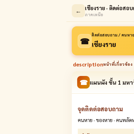
เชียงราย · ติดต่อส
←
ภาคเหนือ
ติดต่อสอบถาม / คนหา
☎
เชียงราย
description
หน้าที่เกี่ยวข้อง 
☎
แผนผัง ชั้น 1 มหา
จุดติดต่อสอบถาม
คนหาย · ของหาย · คนพลัดหล