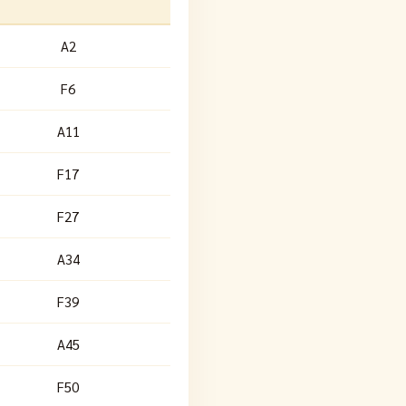
A2
F6
A11
F17
F27
A34
F39
A45
F50