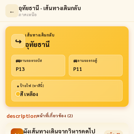
อุทัยธานี · เส้นทางเดินกลับ
←
ภาคเหนือ
เส้นทางเดินกลับ
↪
อุทัยธานี
🚌
🚐
ลานจอดรถบัส
ลานจอดรถตู้
P13
P11
●
ป้ายไฟ (หาสีนี้)
สี เหลือง
description
หน้าที่เกี่ยวข้อง (
2
)
ผังเส้นทางเดินจากวิหารคดไป