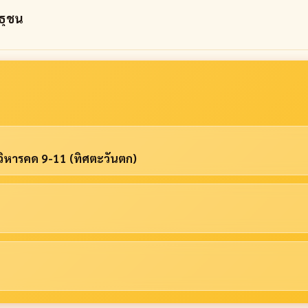
สาธุชน
 วิหารคด 9-11 (ทิศตะวันตก)