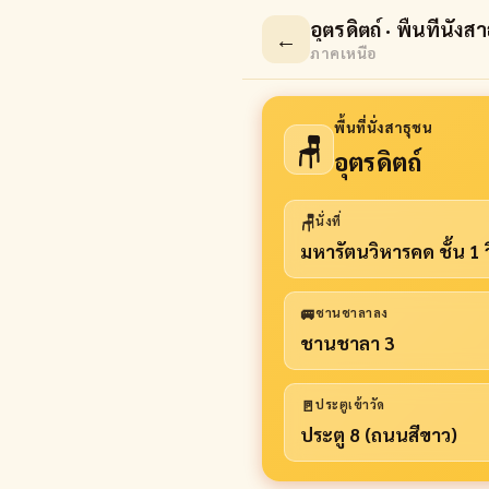
อุตรดิตถ์ · พื้นที่นั่ง
←
ภาคเหนือ
พื้นที่นั่งสาธุชน
🪑
อุตรดิตถ์
🪑
นั่งที่
มหารัตนวิหารคด ชั้น 1
🚐
ชานชาลาลง
ชานชาลา 3
🚪
ประตูเข้าวัด
ประตู 8 (ถนนสีขาว)