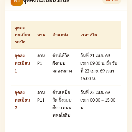
จุดลง
ทะเบียน
ลาน
ตำแหน่ง
เวลาเปิด
รถบัส
จุดลง
ลาน
ด้านใต้วัด
วันที่ 21 เม.ย. 69
ทะเบียน
P1
ฝั่งถนน
เวลา 09.00 น. ถึง วัน
1
คลองหลวง
ที่ 22 เม.ย. 69 เวลา
15.00 น.
จุดลง
ลาน
ด้านเหนือ
วันที่ 22 เม.ย. 69
ทะเบียน
P11
วัด ฝั่งถนน
เวลา 00.00 – 15.00
2
สีขาว ถนน
น.
พหลโยธิน